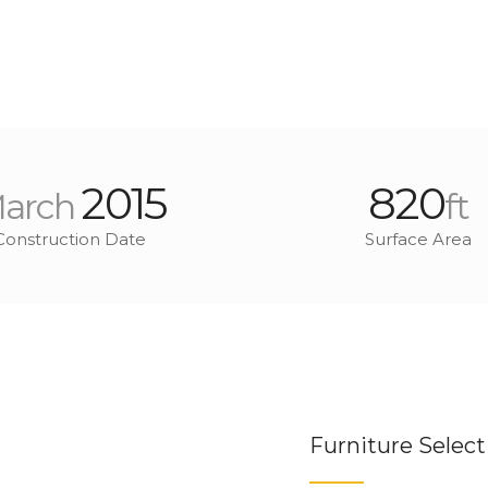
2015
820
arch
ft
Construction Date
Surface Area
Furniture Select