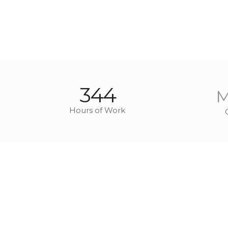
344
M
Hours of Work