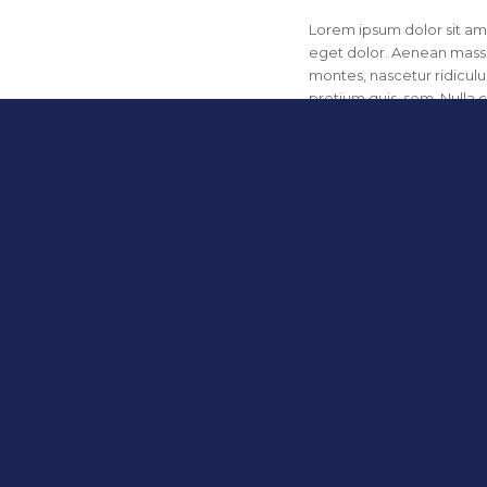
Lorem ipsum dolor sit am
eget dolor. Aenean massa
montes, nascetur ridiculu
pretium quis, sem. Nulla
is, sem. Nulla consequat