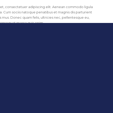
et, consectetuer adipiscing elit. Aenean commodo ligula
. Cum sociis natoque penatibus et magnis dis parturient
s mus. Donec quam felis, ultricies nec, pellentesque eu,
 consequat massa quis enim.