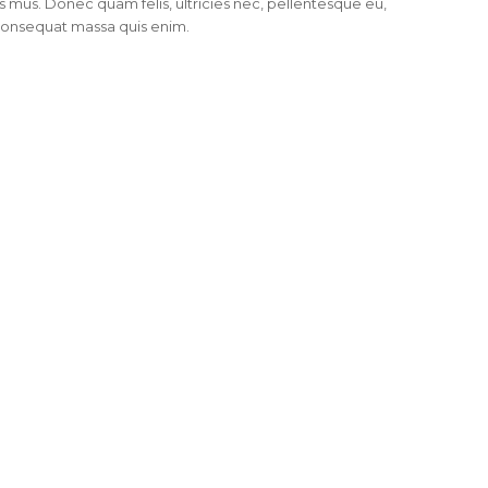
s mus. Donec quam felis, ultricies nec, pellentesque eu,
 consequat massa quis enim.