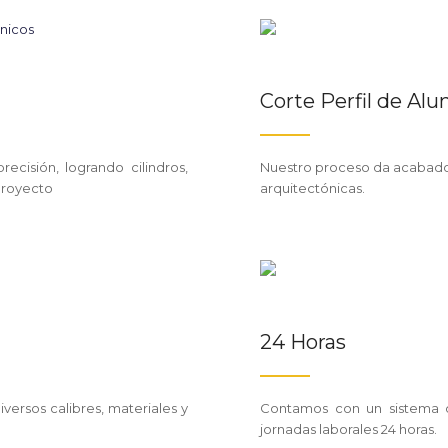
Corte Perfil de Alu
cisión, logrando cilindros,
Nuestro proceso da acabados 
proyecto
arquitectónicas.
24 Horas
ersos calibres, materiales y
Contamos con un sistema d
jornadas laborales 24 horas.