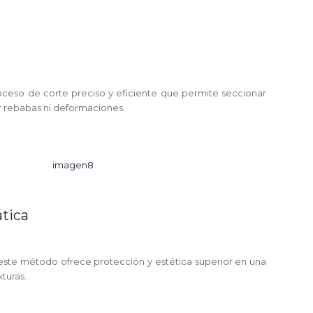
roceso de corte preciso y eficiente que permite seccionar
r rebabas ni deformaciones.
ática
 este método ofrece protección y estética superior en una
turas.