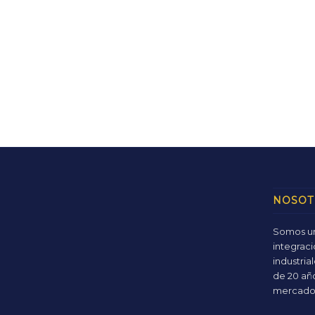
NOSOT
Somos un
integraci
industri
de 20 añ
mercado