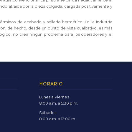
intura convencional. La pintura se carga negativamente al
endo atraída por la pieza colgada, cargada positivamente y
érminos de acabado y sellado hermético. En la industria
ón, de hecho, desde un punto de vista cualitativo, es más
ológico, no crea ningún problema para los operadores y el
HORARIO
Lunes a Viernes
8:00 a.m. a 5:30 p.m.
Sábados
8:00 a.m. a 12:00 m.