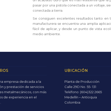
un acabado duro que es más resistente que la p
pasar por una pistola conectada a un voltaje, si
conectada a tierra.
Se consiguen excelentes resultados tanto en t
manufacturera se encuentra una amplia aplicaci
fácil de aplicar, y desde un punto de vista ec
medio ambiente.
ROS
UBICACIÓN
a empresa dedicada a la
Planta de Producción
ón y prestación de servicios
Calle 29D No. 55- 131
ales metalmecánicos, con más
Teléfono: (604)322 2665
os de experiencia en el
Medellín – Antioquia
.
Colombia